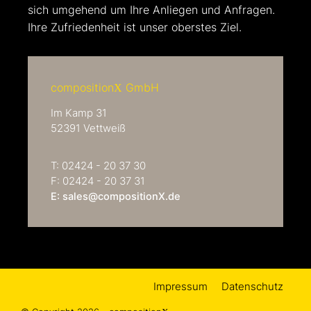
sich umgehend um Ihre Anliegen und Anfragen.
Ihre Zufriedenheit ist unser oberstes Ziel.
composition
GmbH
X
Im Kamp 31
52391 Vettweiß
T: 02424 - 20 37 30
F: 02424 - 20 37 31
E: sales@compositionX.de
Impressum
Datenschutz