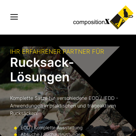
Zum
Inhalt
springen
Menü
IHR ERFAHRENER PARTNER FÜR
Rucksack-
Lösungen
Komplette Sätze für verschiedene EOD / IEDD -
Anwendungen in praktischen und trageaktiven
Rucksäcken:
EOD / Komplette Ausstattung
Absuche / Suchausrüstungen