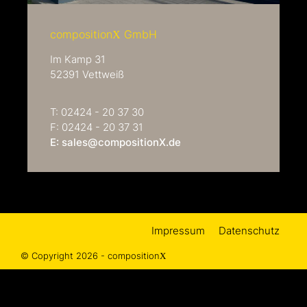
composition
GmbH
X
Im Kamp 31
52391 Vettweiß
T: 02424 - 20 37 30
F: 02424 - 20 37 31
E: sales@compositionX.de
Impressum
Datenschutz
© Copyright 2026 - composition
X