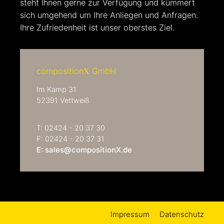
steht Ihnen gerne zur Verfügung und kümmert
sich umgehend um Ihre Anliegen und Anfragen.
Ihre Zufriedenheit ist unser oberstes Ziel.
composition
GmbH
X
Im Kamp 31
52391 Vettweiß
T: 02424 - 20 37 30
F: 02424 - 20 37 31
E: sales@compositionX.de
Impressum
Datenschutz